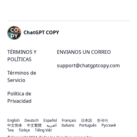
Footer
ChatGPT COPY
TÉRMINOS Y
ENVIANOS UN CORREO
POLÍTICAS
support@chatgptcopy.com
Términos de
Servicio
Política de
Privacidad
English
Deutsch
Español
Français
日本語
한국어
中文简体
中文繁體
العربية
Italiano
Português
Русский
ไทย
Türkçe
Tiếng Việt